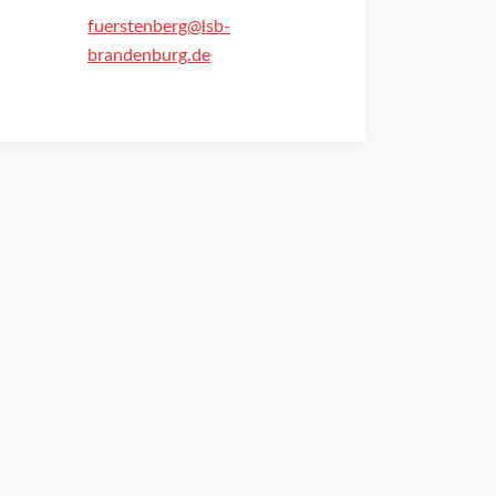
fuerstenberg@lsb-
brandenburg.de