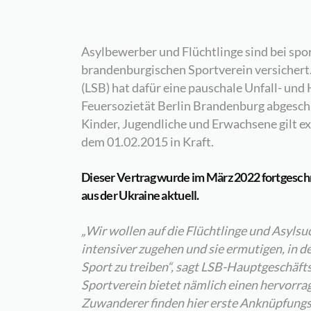
Asylbewerber und Flüchtlinge sind bei spor
brandenburgischen Sportverein versichert
(LSB) hat dafür eine pauschale Unfall- und
Feuersozietät Berlin Brandenburg abgesch
Kinder, Jugendliche und Erwachsene gilt exp
dem 01.02.2015 in Kraft.
Dieser Vertrag wurde im März 2022 fortgeschri
aus der Ukraine aktuell.
„Wir wollen auf die Flüchtlinge und Asyl
intensiver zugehen und sie ermutigen, in 
Sport zu treiben“, sagt LSB-Hauptgeschäft
Sportverein bietet nämlich einen hervorra
Zuwanderer finden hier erste Anknüpfungs