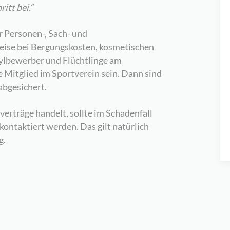
itt bei.“
r Personen-, Sach- und
eise bei Bergungskosten, kosmetischen
sylbewerber und Flüchtlinge am
 Mitglied im Sportverein sein. Dann sind
abgesichert.
erträge handelt, sollte im Schadenfall
ntaktiert werden. Das gilt natürlich
g.