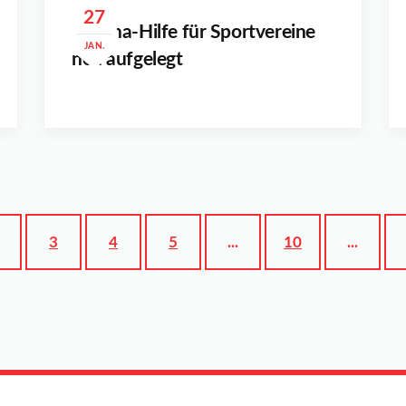
27
Corona-Hilfe für Sportvereine
JAN.
neu aufgelegt
3
4
5
...
10
...