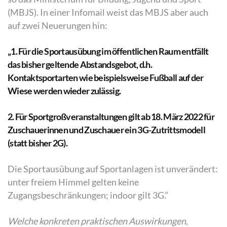
(MBJS). In einer Infomail weist das MBJS aber auch
auf zwei Neuerungen hin:
„
1. Für die Sportausübung im öffentlichen Raum entfällt
das bisher geltende Abstandsgebot, d.h.
Kontaktsportarten wie beispielsweise Fußball auf der
Wiese werden wieder zulässig.
2. Für Sportgroßveranstaltungen gilt ab 18. März 2022 für
Zuschauerinnen und Zuschauer ein 3G-Zutrittsmodell
(statt bisher 2G).
Die Sportausübung auf Sportanlagen ist unverändert:
unter freiem Himmel gelten keine
Zugangsbeschränkungen; indoor gilt 3G.“
Welche konkreten praktischen Auswirkungen,