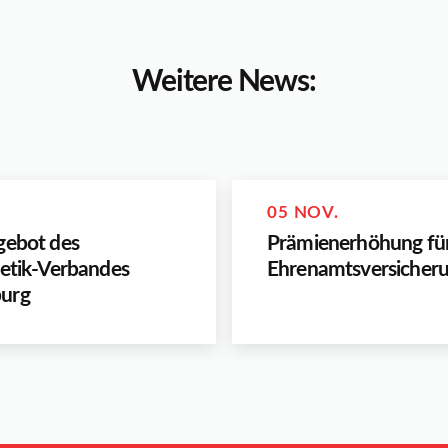
Weitere News:
05 NOV.
gebot des
Prämienerhöhung fü
letik-Verbandes
Ehrenamtsversicher
urg