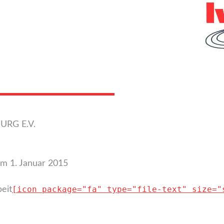
RG E.V.
um 1. Januar 2015
[icon package="fa" type="file-text" size="
eit