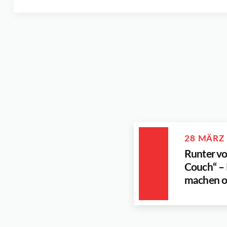
28 MÄRZ
Runter vo
Couch“ – 
machen on