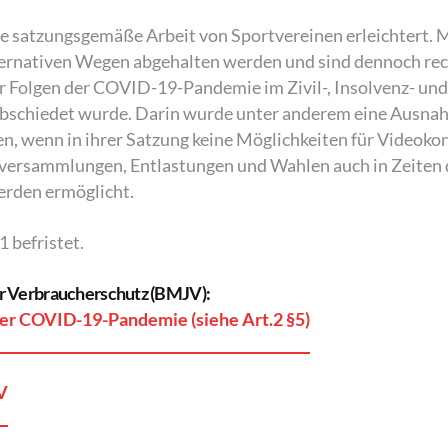
die satzungsgemäße Arbeit von Sportvereinen erleichtert
ternativen Wegen abgehalten werden und sind dennoch rec
 Folgen der COVID-19-Pandemie im Zivil-, Insolvenz- und
rabschiedet wurde. Darin wurde unter anderem eine Ausn
n, wenn in ihrer Satzung keine Möglichkeiten für Videokon
versammlungen, Entlastungen und Wahlen auch in Zeiten 
rden ermöglicht.
 befristet.
ür Verbraucherschutz (BMJV):
der COVID-19-Pandemie (siehe Art.2 §5)
V