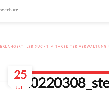
ERLÄNGERT: LSB SUCHT MITARBEITER VERWALTUNG
25
JULI