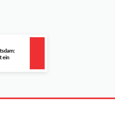
otsdam:
 ein