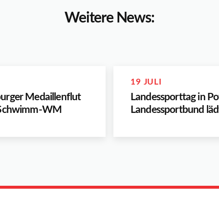
Weitere News:
19 JULI
rger Medaillenflut
Landessporttag in P
a-Schwimm-WM
Landessportbund lädt