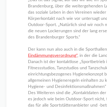
„Das ist das Signal, auf das wir alle im 
Brandenburg, über die weitergehenden Lo
das soziale Leben in den Vereinen wieder
Körperkontakt nach wie vor untersagt un
Outdoor-Sport. „Natürlich sind wir noch 
die neuen Lockerungen sind der lang erse
des Brandenburger Sports.“
Der kann nun also auch in die Sporthalle
Eindämmungsverordnung“
, in der die La
Danach ist der kontaktlose „Sportbetrieb i
Fitnessstudios, Tanzstudios und Tanzschu
einrichtungsbezogenes Hygienekonzept b
allgemeinen Hygieneregeln einhalten zu 
Hygiene- und Desinfektionsmaßnahmen“ ge
Des Weiteren sind die „Kontaktdaten der
es jedoch wie beim Outdoor-Sport nicht, 
das für alle Sportstättenanbieter und -be