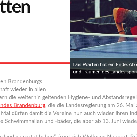
ätten
Das Warten hat ein Ende: Ab 
und -räumen des Landes sport
nnen Brandenburgs
haft wieder in allen
ern die weiterhin geltenden Hygiene- und Abstandsrege
andes Brandenburg
, die die Landesregierung am 26. Mai
 Mai dürfen damit die Vereine nun auch wieder ihren In
e Schwimmhallen und -bäder, die aber ab 13. Juni wieder