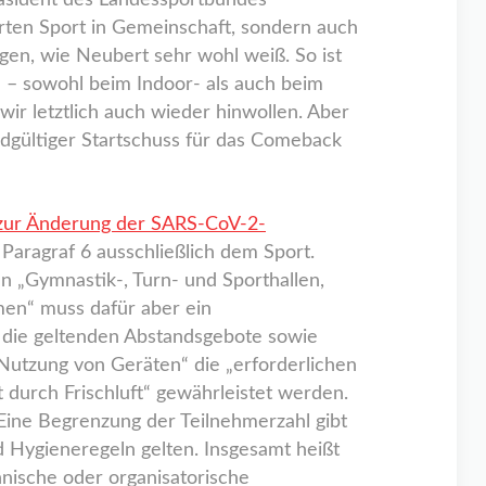
Präsident des Landessportbundes
ten Sport in Gemeinschaft, sondern auch
gen, wie Neubert sehr wohl weiß. So ist
 – sowohl beim Indoor- als auch beim
ir letztlich auch wieder hinwollen. Aber
ndgültiger Startschuss für das Comeback
zur Änderung der SARS-CoV-2-
Paragraf 6 ausschließlich dem Sport.
In „Gymnastik-, Turn- und Sporthallen,
men“ muss dafür aber ein
die geltenden Abstandsgebote sowie
utzung von Geräten“ die „erforderlichen
durch Frischluft“ gewährleistet werden.
Eine Begrenzung der Teilnehmerzahl gibt
d Hygieneregeln gelten. Insgesamt heißt
hnische oder organisatorische