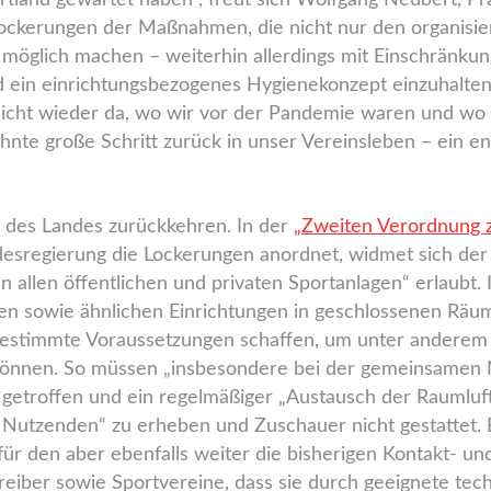
Sportland gewartet haben“, freut sich Wolfgang Neubert, 
ckerungen der Maßnahmen, die nicht nur den organisier
 möglich machen – weiterhin allerdings mit Einschränkun
d ein einrichtungsbezogenes Hygienekonzept einzuhalten
nicht wieder da, wo wir vor der Pandemie waren und wo w
hnte große Schritt zurück in unser Vereinsleben – ein e
n des Landes zurückkehren. In der
„Zweiten Verordnung 
ndesregierung die Lockerungen anordnet, widmet sich der 
n allen öffentlichen und privaten Sportanlagen“ erlaubt. 
len sowie ähnlichen Einrichtungen in geschlossenen Räu
estimmte Voraussetzungen schaffen, um unter anderem 
können. So müssen „insbesondere bei der gemeinsamen N
troffen und ein regelmäßiger „Austausch der Raumluft 
 Nutzenden“ zu erheben und Zuschauer nicht gestattet. 
für den aber ebenfalls weiter die bisherigen Kontakt- un
treiber sowie Sportvereine, dass sie durch geeignete tec