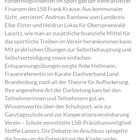
Fördermöglichkeiten im Sport gab der Referatsleiter
Finanzen des LSB Frank Krause. Aus kommunaler
Sicht „verrieten“ Andreas Rambow vom Landkreis
Elbe-Elster und Heidrun Lukas für Oberspreewald-
Lausitz, wie man an zusätzliche finanzielle Mittel für
das sportliche Treiben im Verein herankommen kann.
Mit praktischen Übungen zur Selbstbehauptung und
Selbstverteidigung sowie einfachen
Entspannungsübungen sorgte Anke Hellmann,
Frauenreferentin im Karate-Dachverband Land
Brandenburg, nach all der Theorie für Auflockerung.
Ihre angenehme Art der Darbietung kam bei den
Teilnehmerinnen und Teilnehmern gut an.
Wissenswertes über den Schulsport, wie zur
Ganztagsschule und zur Kooperationsvereinbarung
Verein – Schule vermittelte LSB-Präsidiumsmitglied
Steffie Lamers. Die Debatte im Anschluss spiegelte
die Sorge um die Entwicklung der Kinder wider.