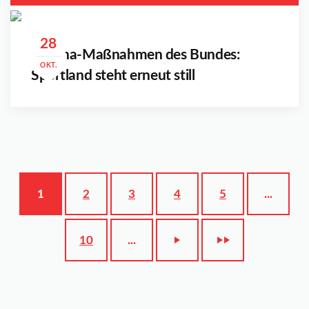
28
Corona-Maßnahmen des Bundes:
OKT.
Sportland steht erneut still
1
2
3
4
5
...
10
...