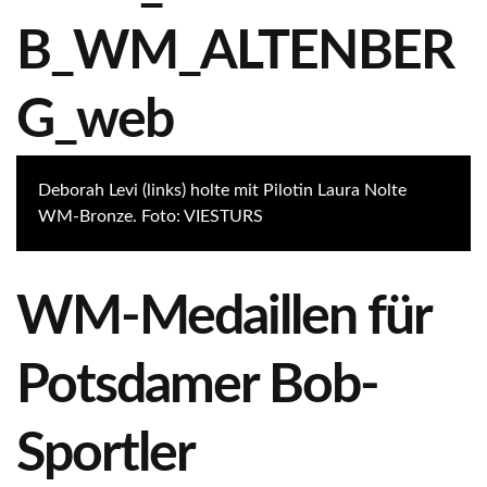
Deborah Levi (links) holte mit Pilotin Laura Nolte
WM-Bronze. Foto: VIESTURS
WM-Medaillen für
Potsdamer Bob-
Sportler