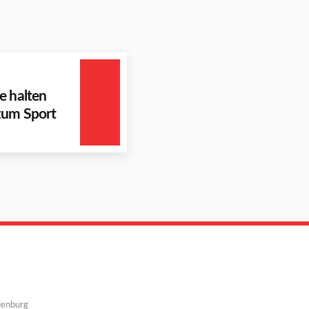
e halten
zum Sport
denburg