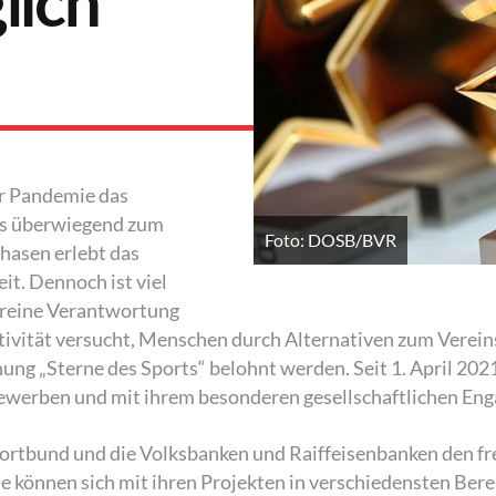
glich
er Pandemie das
gs überwiegend zum
Foto: DOSB/BVR
hasen erlebt das
eit. Dennoch ist viel
ereine Verantwortung
ivität versucht, Menschen durch Alternativen zum Vereins
nung „Sterne des Sports“ belohnt werden. Seit 1. April 202
 bewerben und mit ihrem besonderen gesellschaftlichen En
tbund und die Volksbanken und Raiffeisenbanken den frei
 können sich mit ihren Projekten in verschiedensten Bere