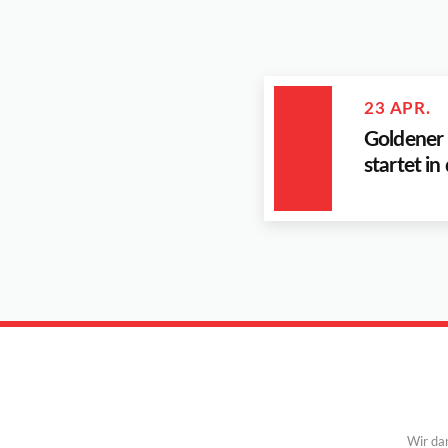
23 APR.
Goldener
startet i
Wir da