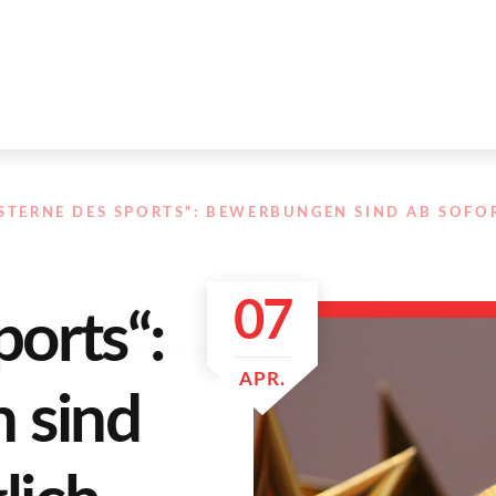
„STERNE DES SPORTS“: BEWERBUNGEN SIND AB SOF
07
ports“:
APR.
 sind