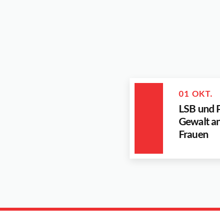
01 OKT.
LSB und P
Gewalt a
Frauen