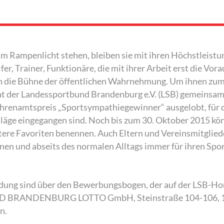
m Rampenlicht stehen, bleiben sie mit ihren Höchstleistu
er, Trainer, Funktionäre, die mit ihrer Arbeit erst die Vo
en die Bühne der öffentlichen Wahrnehmung. Um ihnen zum
, hat der Landessportbund Brandenburg e.V. (LSB) gemein
 Ehrenamtspreis „Sportsympathiegewinner“ ausgelobt, für
hläge eingegangen sind. Noch bis zum 30. Oktober 2015 k
ere Favoriten benennen. Auch Eltern und Vereinsmitgliede
en und abseits des normalen Alltags immer für ihren Sport 
dung sind über den Bewerbungsbogen, der auf der LSB-Ho
AND BRANDENBURG LOTTO GmbH, Steinstraße 104-106, 14
n.