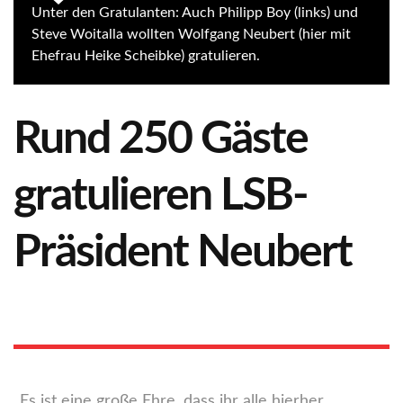
Unter den Gratulanten: Auch Philipp Boy (links) und
Steve Woitalla wollten Wolfgang Neubert (hier mit
Ehefrau Heike Scheibke) gratulieren.
Rund 250 Gäste
gratulieren LSB-
Präsident Neubert
„Es ist eine große Ehre, dass ihr alle hierher