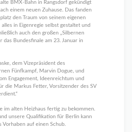
e alte BMX-Bahn in Rangsdorf gekündigt
 nach einem neuen Zuhause. Das fanden
gsplatz den Traum von seinem eigenen
lles in Eigenregie selbst gestaltet und
ließlich auch den großen „Silbernen
r das Bundesfinale am 23. Januar in
aske, dem Vizepräsident des
rnen Fünfkampf, Marvin Dogue, und
 vom Engagement, Ideenreichtum und
ür die Markus Fetter, Vorsitzender des SV
rdient.“
e im alten Heizhaus fertig zu bekommen.
nd unsere Qualifikation für Berlin kann
es Vorhaben auf einen Schub.