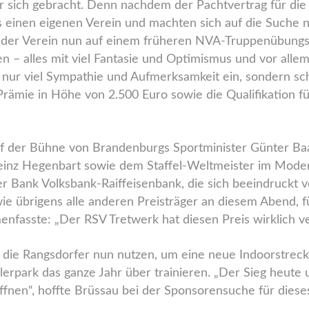
er sich gebracht. Denn nachdem der Pachtvertrag für di
s einen eigenen Verein und machten sich auf die Suche
sich der Verein nun auf einem früheren NVA-Truppenübun
 – alles mit viel Fantasie und Optimismus und vor allem a
 nur viel Sympathie und Aufmerksamkeit ein, sondern sch
Prämie in Höhe von 2.500 Euro sowie die Qualifikation fü
f der Bühne von Brandenburgs Sportminister Günter Ba
einz Hegenbart sowie dem Staffel-Weltmeister im Mode
r Bank Volksbank-Raiffeisenbank, die sich beeindruckt
ie übrigens alle anderen Preisträger an diesem Abend, f
nfasste: „Der RSV Tretwerk hat diesen Preis wirklich ve
die Rangsdorfer nun nutzen, um eine neue Indoorstreck
erpark das ganze Jahr über trainieren. „Der Sieg heute u
 öffnen“, hoffte Brüssau bei der Sponsorensuche für dies