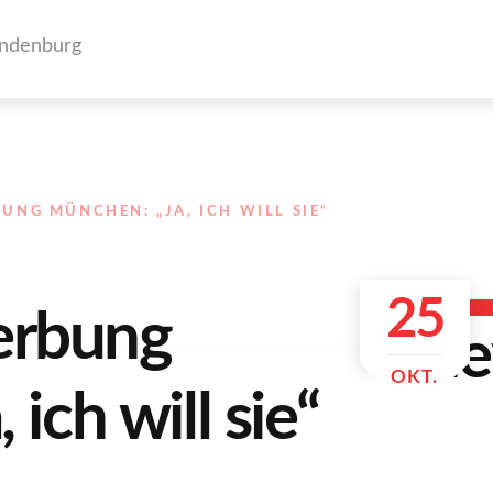
NG MÜNCHEN: „JA, ICH WILL SIE“
25
erbung
OKT.
ich will sie“