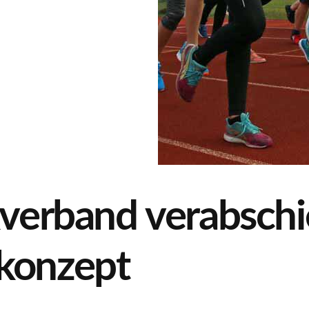
kverband verabsch
konzept