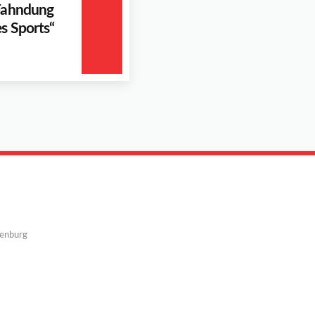
 Fahndung
s Sports“
denburg