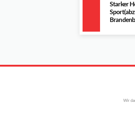
Starker H
Sport(abz
Brandenb
Wir da