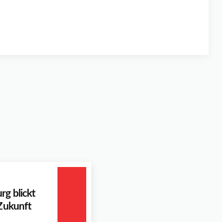
g blickt
 Zukunft