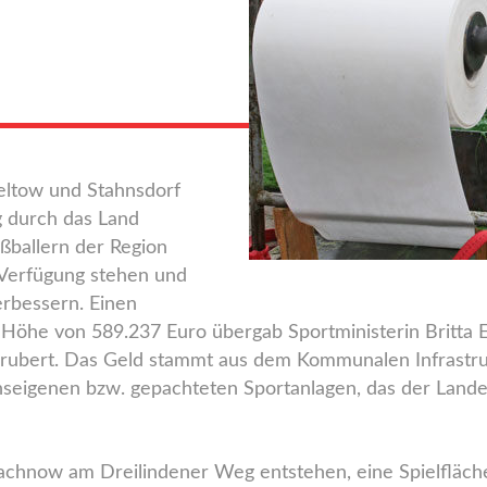
eltow und Stahnsdorf
 durch das Land
ßballern der Region
r Verfügung stehen und
erbessern. Einen
öhe von 589.237 Euro übergab Sportministerin Britta 
ubert. Das Geld stammt aus dem Kommunalen Infrastruk
nseigenen bzw. gepachteten Sportanlagen, das der Lan
machnow am Dreilindener Weg entstehen, eine Spielfläc