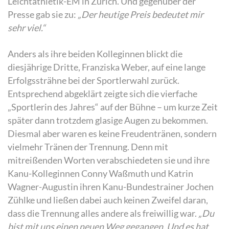
Leichtathletik-EM in Zürich. Und gegenüber der
Presse gab sie zu:
„Der heutige Preis bedeutet mir
sehr viel.“
Anders als ihre beiden Kolleginnen blickt die
diesjährige Dritte, Franziska Weber, auf eine lange
Erfolgssträhne bei der Sportlerwahl zurück.
Entsprechend abgeklärt zeigte sich die vierfache
„Sportlerin des Jahres“ auf der Bühne – um kurze Zeit
später dann trotzdem glasige Augen zu bekommen.
Diesmal aber waren es keine Freudentränen, sondern
vielmehr Tränen der Trennung. Denn mit
mitreißenden Worten verabschiedeten sie und ihre
Kanu-Kolleginnen Conny Waßmuth und Katrin
Wagner-Augustin ihren Kanu-Bundestrainer Jochen
Zühlke und ließen dabei auch keinen Zweifel daran,
dass die Trennung alles andere als freiwillig war.
„Du
bist mit uns einen neuen Weg gegangen. Und es hat