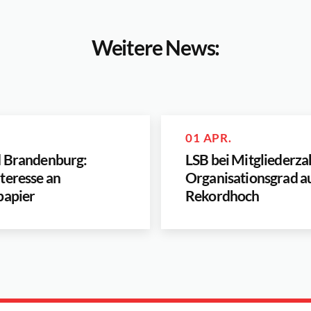
Weitere News:
01 APR.
d Brandenburg:
LSB bei Mitgliederza
teresse an
Organisationsgrad a
papier
Rekordhoch