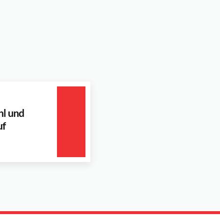
hl und
uf