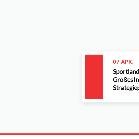
07 APR.
Sportlan
Großes In
Strategie