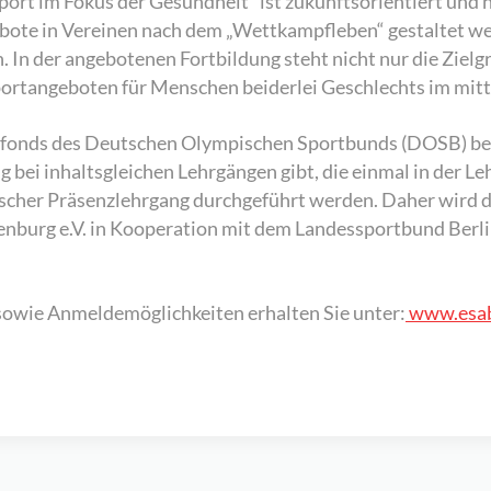
ort im Fokus der Gesundheit“ ist zukunftsorientiert und h
ebote in Vereinen nach dem „Wettkampfleben“ gestaltet we
en. In der angebotenen Fortbildung steht nicht nur die Zi
portangeboten für Menschen beiderlei Geschlechts im mit
sfonds des Deutschen Olympischen Sportbunds (DOSB) bean
bei inhaltsgleichen Lehrgängen gibt, die einmal in der L
sischer Präsenzlehrgang durchgeführt werden. Daher wird 
burg e.V. in Kooperation mit dem Landessportbund Berlin
sowie Anmeldemöglichkeiten erhalten Sie unter:
www.esab