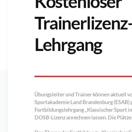
Kostenloser
Trainerlizenz
Lehrgang
Übungsleiter und Trainer können aktuell 
Sportakademie Land Brandenburg (ESAB) pr
Fortbildungslehrgang „Klassischer Sport i
DOSB-Lizenz anrechnen lassen. Die Plätze 