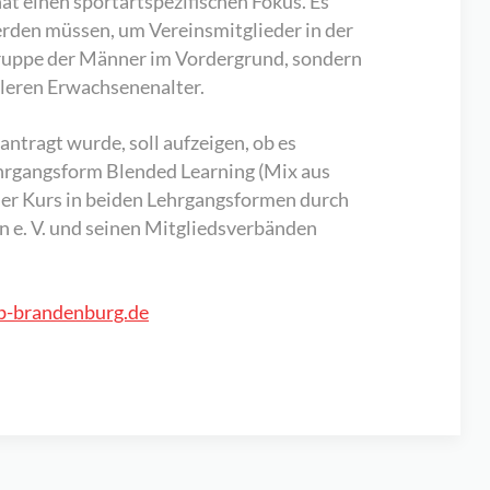
at einen sportartspezifischen Fokus. Es
rden müssen, um Vereinsmitglieder in der
elgruppe der Männer im Vordergrund, sondern
tleren Erwachsenenalter.
tragt wurde, soll aufzeigen, ob es
ehrgangsform Blended Learning (Mix aus
der Kurs in beiden Lehrgangsformen durch
 e. V. und seinen Mitgliedsverbänden
-brandenburg.de