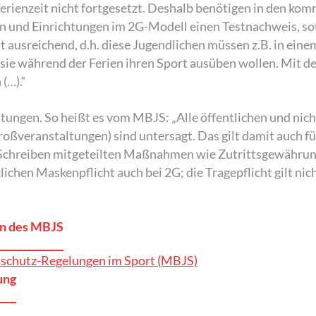
erienzeit nicht fortgesetzt. Deshalb benötigen in den k
en und Einrichtungen im 2G-Modell einen Testnachweis, so
ht ausreichend, d.h. diese Jugendlichen müssen z.B. in ei
n sie während der Ferien ihren Sport ausüben wollen. Mit 
(…).“
tungen. So heißt es vom MBJS: „Alle öffentlichen und nic
roßveranstaltungen) sind untersagt. Das gilt damit auch f
en Schreiben mitgeteilten Maßnahmen wie Zutrittsgewähru
chen Maskenpflicht auch bei 2G; die Tragepflicht gilt nic
en des MBJS
nsschutz-Regelungen im Sport (MBJS)
ung