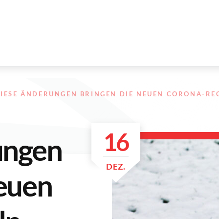
IESE ÄNDERUNGEN BRINGEN DIE NEUEN CORONA-RE
16
ungen
DEZ.
neuen