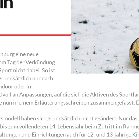
ln
enburg eine neue
am Tag der Verkündung
port nicht dabei. So ist
grundsätzlich nur nach
ndoor oder in
oll an Anpassungen, auf die sich die Aktiven des Sportla
e nun in einem Erläuterungsschreiben zusammengefasst. D
smodell haben sich grundsätzlich nicht geändert. Nur das 
 bis zum vollendeten 14. Lebensjahr beim Zutritt im Rahme
altungen und Einrichtungen auch für 12- und 13-jährige Ki