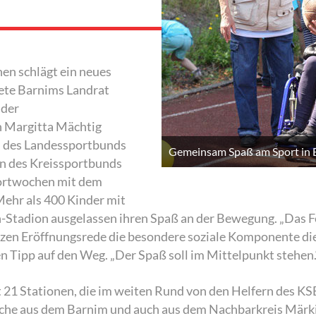
en schlägt ein neues
ete Barnims Landrat
 der
 Margitta Mächtig
ied des Landessportbunds
Gemeinsam Spaß am Sport in 
n des Kreissportbunds
portwochen mit dem
 Mehr als 400 Kinder mit
h-Stadion ausgelassen ihren Spaß an der Bewegung. „Das Fe
rzen Eröffnungsrede die besondere soziale Komponente di
n Tipp auf den Weg. „Der Spaß soll im Mittelpunkt stehen.
mt 21 Stationen, die im weiten Rund von den Helfern des 
liche aus dem Barnim und auch aus dem Nachbarkreis Märk