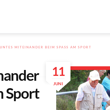
UNTES MITEINANDER BEIM SPASS AM SPORT
11
nander
JUNI
 Sport