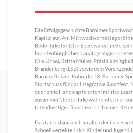
Die Erfolgsgeschichte Barnimer Sportwoch
Kapitel auf. Am Mittwochvormittag eröffn
Bodo Ihrke (SPD) in Eberswalde im Beisein
brandenburgischen Landtagsabgeordneten
(Die Linke), Britta Müller, Präsidialmitgl
Brandenburg (LSB) sowie dem Vorsitzende
Barnim, Roland Kühn, die 18. Barnimer S
Startschuss für das Integrative Sportfest.
oder ohne Handicap feierten im Fritz-Lesc
zusammen“, lobte Ihrke während seiner ku
tatendurstigen Sportlern noch einen kleine
Das tat er dann auch an allen der insgesa
Schnell verteilten sich Kinder und Jugend