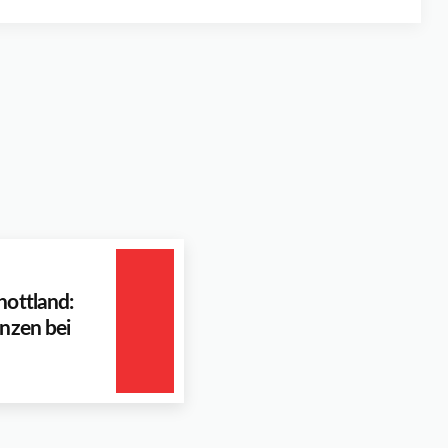
hottland:
änzen bei