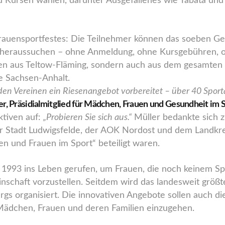
d Kursen wählen, darunter Ausgefallenes wie Tabata und
auensportfestes: Die Teilnehmer können das soeben Ges
h heraussuchen – ohne Anmeldung, ohne Kursgebühren, o
ppen aus Teltow-Fläming, sondern auch aus dem gesamte
e Sachsen-Anhalt.
den Vereinen ein Riesenangebot vorbereitet – über 40 Sp
ler, Präsidialmitglied für Mädchen, Frauen und Gesundheit im
ktiven auf:
„Probieren Sie sich aus.“
Müller bedankte sich 
r Stadt Ludwigsfelde, der AOK Nordost und dem Landkrei
en und Frauen im Sport“ beteiligt waren.
1993 ins Leben gerufen, um Frauen, die noch keinem Spo
nschaft vorzustellen. Seitdem wird das landesweit größ
rgs organisiert. Die innovativen Angebote sollen auch d
n Mädchen, Frauen und deren Familien einzugehen.