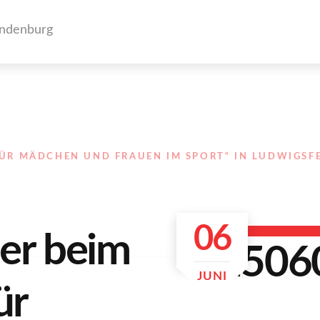
FÜR MÄDCHEN UND FRAUEN IM SPORT“ IN LUDWIGSF
06
er beim
JUNI
ür