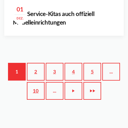
01
SportService-Kitas auch offiziell
DEZ.
Modelleinrichtungen
1
2
3
4
5
...
10
...